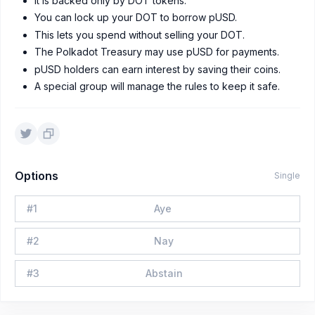
It is backed only by DOT tokens.
You can lock up your DOT to borrow pUSD.
This lets you spend without selling your DOT.
The Polkadot Treasury may use pUSD for payments.
pUSD holders can earn interest by saving their coins.
A special group will manage the rules to keep it safe.
Options
Single
#
1
Aye
#
2
Nay
#
3
Abstain