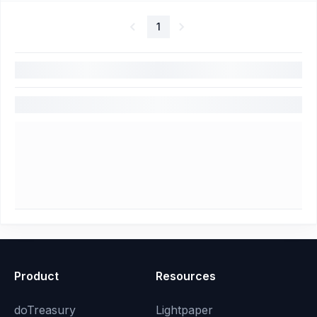
1
Product
Resources
doTreasury
Lightpaper