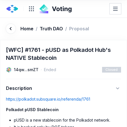
Home
/
Truth DAO
/
Proposal
[WFC] #1761 - pUSD as Polkadot Hub's
NATIVE Stablecoin
14qw...smZT
Ended
Closed
Description
https://polkadot.subsquare.io/referenda/1761
Polkadot pUSD Stablecoin
pUSD is a new stablecoin for the Polkadot network.