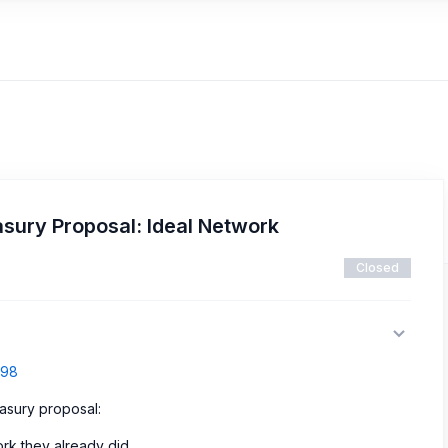
asury Proposal: Ideal Network
Closed
798
asury proposal:
ork they already did.