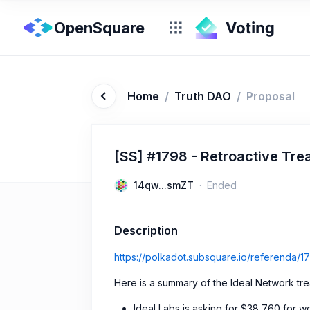
OpenSquare
Home
/
Truth DAO
/
Proposal
[SS] #1798 - Retroactive Tre
14qw...smZT
Ended
Description
https://polkadot.subsquare.io/referenda/1
Here is a summary of the Ideal Network tre
Ideal Labs is asking for $38,760 for w