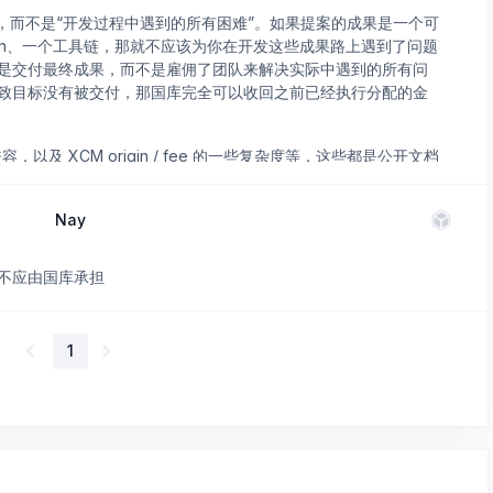
，而不是“开发过程中遇到的所有困难”。如果提案的成果是一个可
parachain、一个工具链，那就不应该为你在开发这些成果路上遇到了问题
是交付最终成果，而不是雇佣了团队来解决实际中遇到的所有问
致目标没有被交付，那国库完全可以收回之前已经执行分配的金
产生的不兼容，以及 XCM origin / fee 的一些复杂度等，这些都是公开文档
认为是开发团队可以在调研阶段发现的。总之，如果是因为前期调研不
担。
Nay
不应由国库承担
1