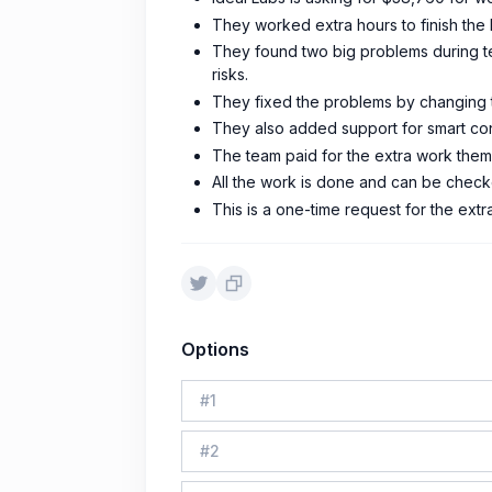
They worked extra hours to finish th
They found two big problems during tes
risks.
They fixed the problems by changing t
They also added support for smart co
The team paid for the extra work thems
All the work is done and can be check
This is a one-time request for the ext
Options
#
1
#
2