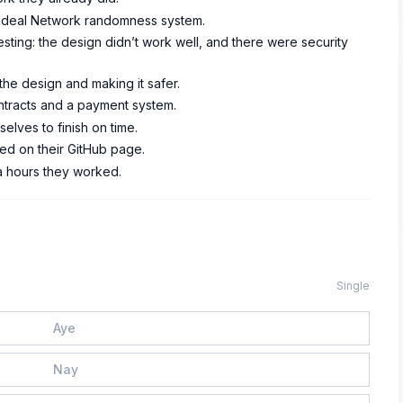
e Ideal Network randomness system.
ting: the design didn’t work well, and there were security
he design and making it safer.
ntracts and a payment system.
elves to finish on time.
ed on their GitHub page.
ra hours they worked.
Single
Aye
Nay