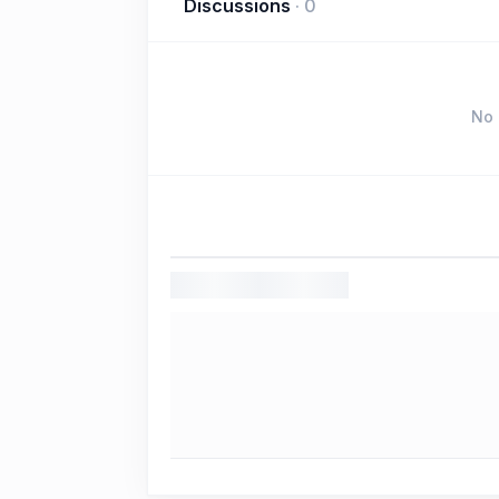
Discussions
·
0
No 