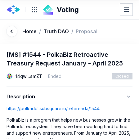
Home
/
Truth DAO
/
Proposal
[MS] #1544 - PolkaBiz Retroactive
Treasury Request January - April 2025
14qw...smZT
Ended
Closed
Description
https://polkadot.subsquare.io/referenda/1544
PolkaBiz is a program that helps new businesses grow in the
Polkadot ecosystem. They have been working hard to find
and support new entrepreneurs. From January to April 2025,