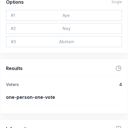
Options
Single
#
1
Aye
#
2
Nay
#
3
Abstain
Results
Voters
4
one-person-one-vote