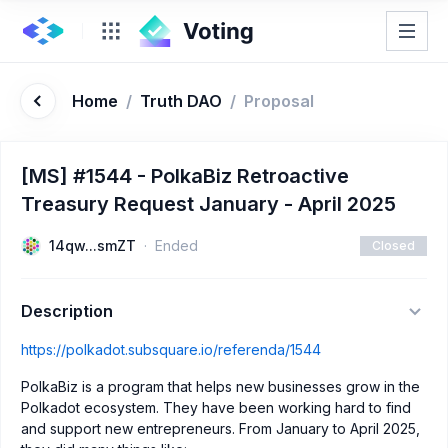
Home
/
Truth DAO
/
Proposal
[MS] #1544 - PolkaBiz Retroactive
Treasury Request January - April 2025
14qw...smZT
Ended
Closed
Description
https://polkadot.subsquare.io/referenda/1544
PolkaBiz is a program that helps new businesses grow in the
Polkadot ecosystem. They have been working hard to find
and support new entrepreneurs. From January to April 2025,