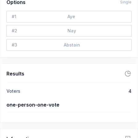
Options
Single
#
1
Aye
#
2
Nay
#
3
Abstain
Results
Voters
4
one-person-one-vote